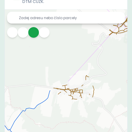
DTM ČÚZK.