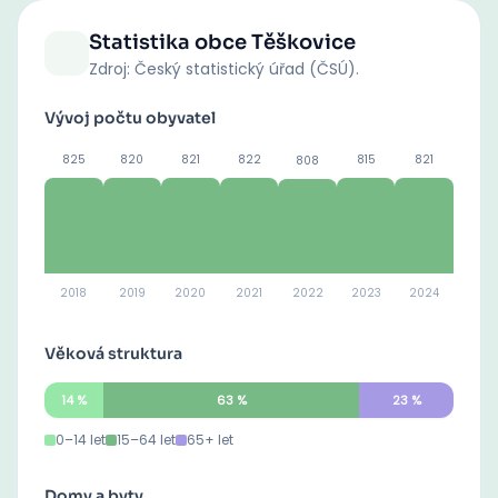
Statistika obce
Těškovice
Zdroj: Český statistický úřad (ČSÚ).
Vývoj počtu obyvatel
825
820
821
822
815
821
808
2018
2019
2020
2021
2022
2023
2024
Věková struktura
14
%
63
%
23
%
0–14 let
15–64 let
65+ let
Domy a byty