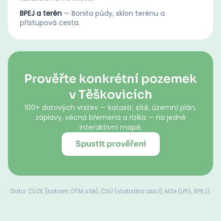
BPEJ a terén
—
Bonita půdy, sklon terénu a
přístupová cesta.
Prověřte konkrétní pozemek
v Těškovicích
100+ datových vrstev — katastr, sítě, územní plán,
záplavy, věcná břemena a rizika — na jedné
interaktivní mapě.
Spustit prověření
Data: ČÚZK (katastr, DTM sítě), ČSÚ (statistika obcí), MZe (LPIS, BPEJ).