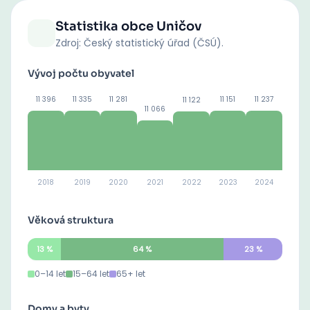
Statistika obce
Uničov
Zdroj: Český statistický úřad (ČSÚ).
Vývoj počtu obyvatel
11 396
11 335
11 281
11 151
11 237
11 122
11 066
2018
2019
2020
2021
2022
2023
2024
Věková struktura
13
%
64
%
23
%
0–14 let
15–64 let
65+ let
Domy a byty