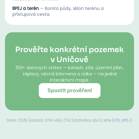
BPEJ a terén
—
Bonita půdy, sklon terénu a
přístupová cesta.
Prověřte konkrétní pozemek
v Uničově
100+ datových vrstev — katastr, sítě, územní plán,
záplavy, věcná břemena a rizika — na jedné
interaktivní mapě.
Spustit prověření
Data: ČÚZK (katastr, DTM sítě), ČSÚ (statistika obcí), MZe (LPIS, BPEJ).