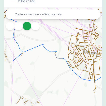
DTM ČÚZK.