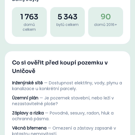
1 763
5 343
90
domů
bytů celkem
domů 2016+
celkem
Co si ověřit před koupí pozemku v
Uničově
Inženýrské sítě
—
Dostupnost elektřiny, vody, plynu a
kanalizace u konkrétní parcely.
Územní plán
—
Je pozemek stavební, nebo leží v
nezastavitelné ploše?
Záplavy a rizika
—
Povodně, sesuvy, radon, hluk a
ochranná pásma.
Věcná břemena
—
Omezení a zástavy zapsané v
katastru nemovitostí.