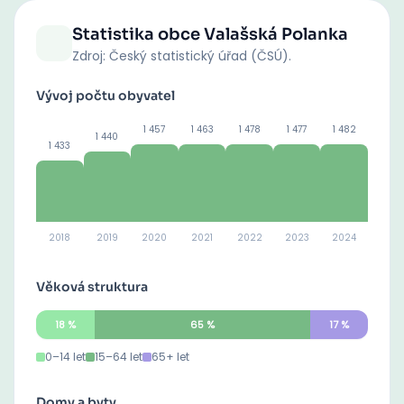
Statistika obce
Valašská Polanka
Zdroj: Český statistický úřad (ČSÚ).
Vývoj počtu obyvatel
1 457
1 463
1 478
1 477
1 482
1 440
1 433
2018
2019
2020
2021
2022
2023
2024
Věková struktura
18
%
65
%
17
%
0–14 let
15–64 let
65+ let
Domy a byty