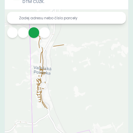
DTM ČÚZK.