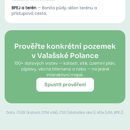
BPEJ a terén
—
Bonita půdy, sklon terénu a
přístupová cesta.
Prověřte konkrétní pozemek
v Valašské Polance
100+ datových vrstev — katastr, sítě, územní plán,
záplavy, věcná břemena a rizika — na jedné
interaktivní mapě.
Spustit prověření
Data: ČÚZK (katastr, DTM sítě), ČSÚ (statistika obcí), MZe (LPIS, BPEJ).