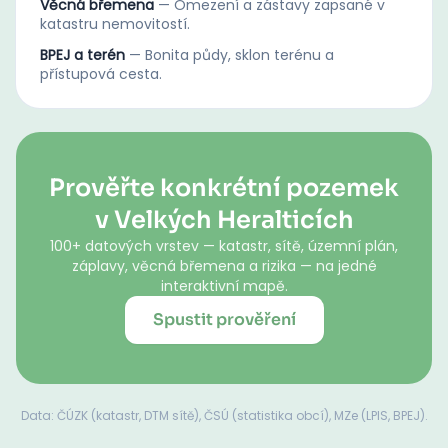
Věcná břemena
—
Omezení a zástavy zapsané v
katastru nemovitostí.
BPEJ a terén
—
Bonita půdy, sklon terénu a
přístupová cesta.
Prověřte konkrétní pozemek
v Velkých Heralticích
100+ datových vrstev — katastr, sítě, územní plán,
záplavy, věcná břemena a rizika — na jedné
interaktivní mapě.
Spustit prověření
Data: ČÚZK (katastr, DTM sítě), ČSÚ (statistika obcí), MZe (LPIS, BPEJ).