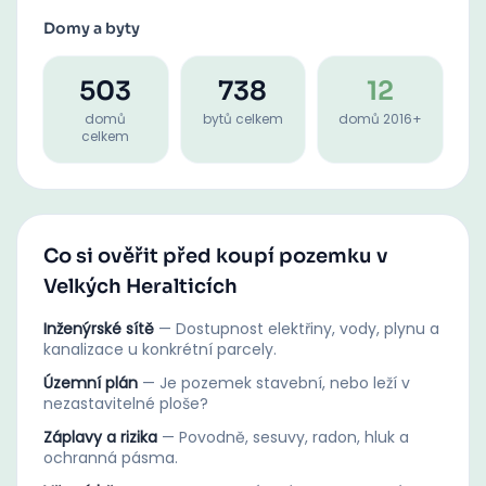
Domy a byty
503
738
12
domů
bytů celkem
domů 2016+
celkem
Co si ověřit před koupí pozemku v
Velkých Heralticích
Inženýrské sítě
—
Dostupnost elektřiny, vody, plynu a
kanalizace u konkrétní parcely.
Územní plán
—
Je pozemek stavební, nebo leží v
nezastavitelné ploše?
Záplavy a rizika
—
Povodně, sesuvy, radon, hluk a
ochranná pásma.