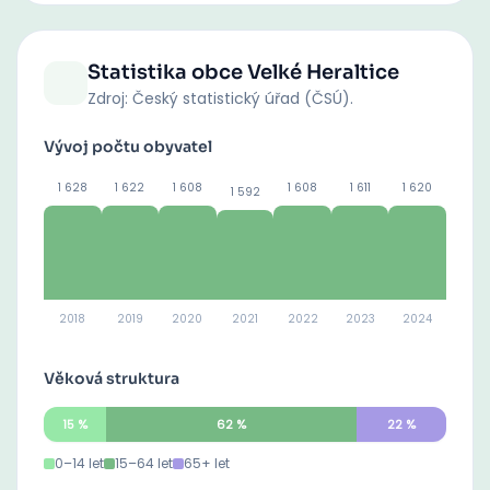
Statistika obce
Velké Heraltice
Zdroj: Český statistický úřad (ČSÚ).
Vývoj počtu obyvatel
1 628
1 622
1 608
1 608
1 611
1 620
1 592
2018
2019
2020
2021
2022
2023
2024
Věková struktura
15
%
62
%
22
%
0–14 let
15–64 let
65+ let