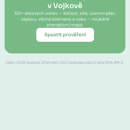
v Vojkově
100+ datových vrstev — katastr, sítě, územní plán,
záplavy, věcná břemena a rizika — na jedné
interaktivní mapě.
Spustit prověření
Data: ČÚZK (katastr, DTM sítě), ČSÚ (statistika obcí), MZe (LPIS, BPEJ).