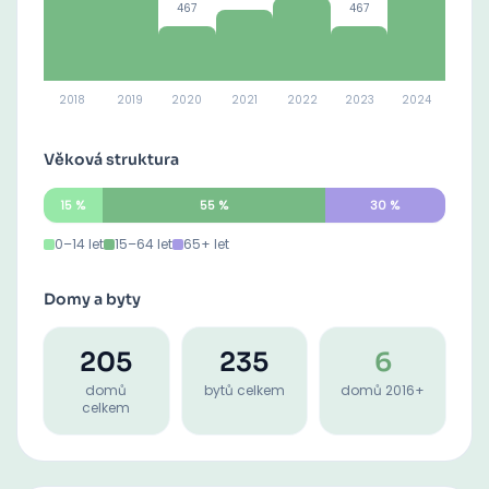
467
467
2018
2019
2020
2021
2022
2023
2024
Věková struktura
15
%
55
%
30
%
0–14 let
15–64 let
65+ let
Domy a byty
205
235
6
domů
bytů celkem
domů 2016+
celkem