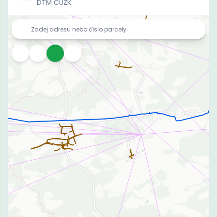
DTM ČÚZK.