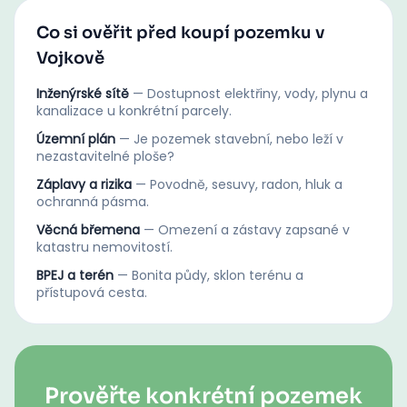
Co si ověřit před koupí pozemku v
Vojkově
Inženýrské sítě
—
Dostupnost elektřiny, vody, plynu a
kanalizace u konkrétní parcely.
Územní plán
—
Je pozemek stavební, nebo leží v
nezastavitelné ploše?
Záplavy a rizika
—
Povodně, sesuvy, radon, hluk a
ochranná pásma.
Věcná břemena
—
Omezení a zástavy zapsané v
katastru nemovitostí.
BPEJ a terén
—
Bonita půdy, sklon terénu a
přístupová cesta.
Prověřte konkrétní pozemek