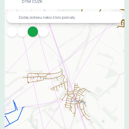
DTM ČÚZK.