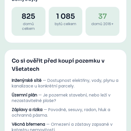
825
1 085
37
domů
bytů celkem
domů 2016+
celkem
Co si ověřit před koupí pozemku v
Všetatech
Inženýrské sítě
—
Dostupnost elektřiny, vody, plynu a
kanalizace u konkrétní parcely.
Územní plán
—
Je pozemek stavební, nebo leží v
nezastavitelné ploše?
Záplavy a rizika
—
Povodně, sesuvy, radon, hluk a
ochranná pásma.
Věcná břemena
—
Omezení a zástavy zapsané v
katastru nemovitostí.