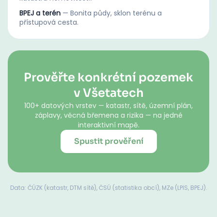
BPEJ a terén
—
Bonita půdy, sklon terénu a
přístupová cesta.
Prověřte konkrétní pozemek
v Všetatech
100+ datových vrstev — katastr, sítě, územní plán,
záplavy, věcná břemena a rizika — na jedné
interaktivní mapě.
Spustit prověření
Data: ČÚZK (katastr, DTM sítě), ČSÚ (statistika obcí), MZe (LPIS, BPEJ).