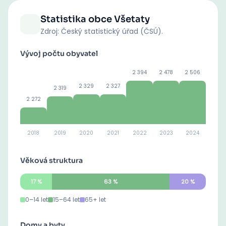
Statistika obce
Všetaty
Zdroj: Český statistický úřad (ČSÚ).
Vývoj počtu obyvatel
2 394
2 478
2 506
2 329
2 327
2 319
2 272
2018
2019
2020
2021
2022
2023
2024
Věková struktura
17
%
63
%
20
%
0–14 let
15–64 let
65+ let
Domy a byty