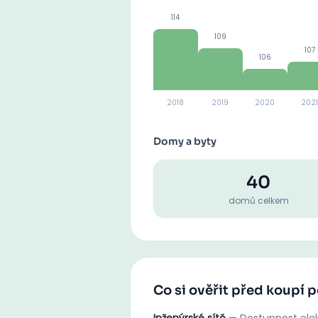
114
109
107
106
2018
2019
2020
2021
Domy a byty
40
domů celkem
Co si ověřit před koupí 