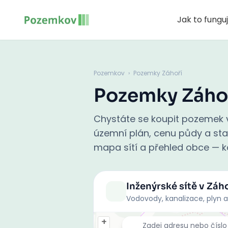
Jak to fungu
Pozemkov
›
Pozemky Záhoří
Pozemky Záho
Chystáte se koupit pozemek v 
územní plán, cenu půdy a stati
mapa sítí a přehled obce — ko
Inženýrské sítě
v Záho
Vodovody, kanalizace, plyn a