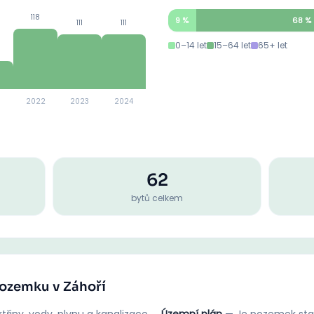
118
9
%
68
%
111
111
0–14 let
15–64 let
65+ let
2022
2023
2024
62
bytů celkem
pozemku v Záhoří