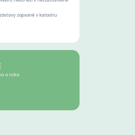
ební, nebo leží v nezastavitelné
ástavy zapsané v katastru
í
a a rizika