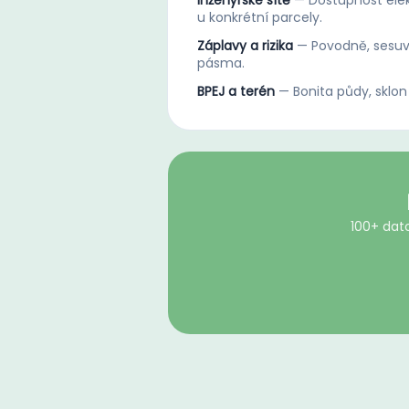
Inženýrské sítě
—
Dostupnost elek
u konkrétní parcely.
Záplavy a rizika
—
Povodně, sesuv
pásma.
BPEJ a terén
—
Bonita půdy, sklon
100+ dato