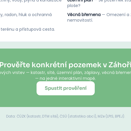
třiny, vody, plynu a kanalizace
Územní plán
—
Je pozemek stav
ploše?
y, radon, hluk a ochranná
Věcná břemena
—
Omezení a z
nemovitostí.
 terénu a přístupová cesta.
Prověřte konkrétní pozemek v Záhoř
vých vrstev — katastr, sítě, územní plán, záplavy, věcná břemen
— na jedné interaktivní mapě.
Spustit prověření
Data: ČÚZK (katastr, DTM sítě), ČSÚ (statistika obcí), MZe (LPIS, BPEJ).