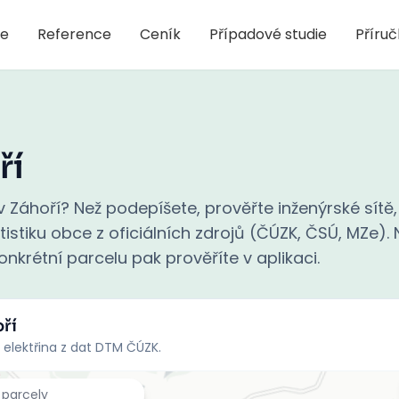
je
Reference
Ceník
Případové studie
Příru
ří
Záhoří? Než podepíšete, prověřte inženýrské sítě,
stiku obce z oficiálních zdrojů (ČÚZK, ČSÚ, MZe). N
nkrétní parcelu pak prověříte v aplikaci.
ří
 elektřina z dat DTM ČÚZK.