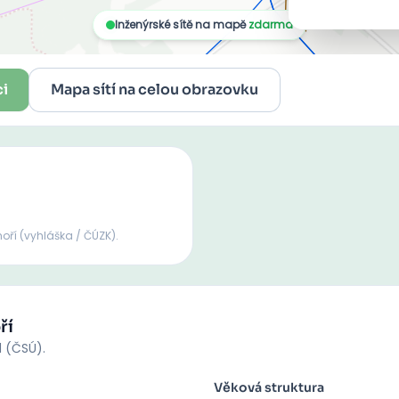
ci
Mapa sítí na celou obrazovku
hoří
(vyhláška / ČÚZK).
ří
d (ČSÚ).
Věková struktura