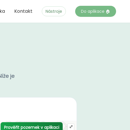
čka
Kontakt
Nástroje
Do aplikace 🏠
íže je