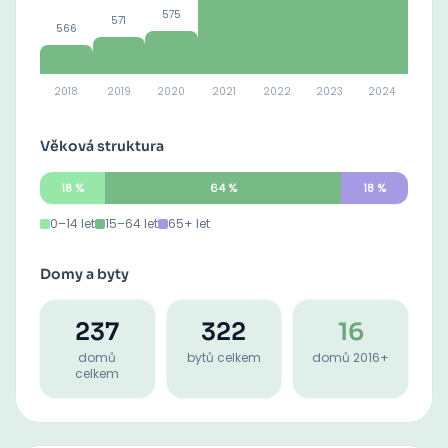
575
571
566
2018
2019
2020
2021
2022
2023
2024
Věková struktura
18
%
64
%
18
%
0–14 let
15–64 let
65+ let
Domy a byty
237
322
16
domů
bytů celkem
domů 2016+
celkem