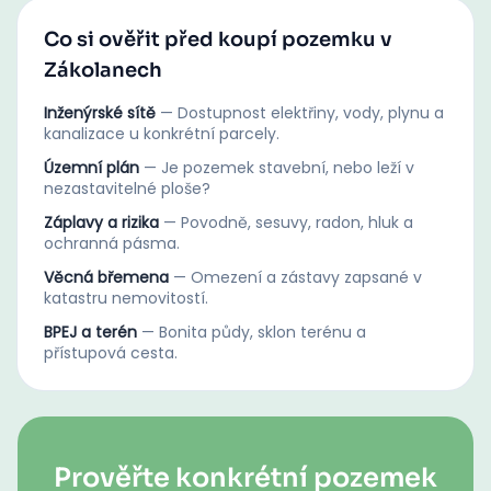
Co si ověřit před koupí pozemku v
Zákolanech
Inženýrské sítě
—
Dostupnost elektřiny, vody, plynu a
kanalizace u konkrétní parcely.
Územní plán
—
Je pozemek stavební, nebo leží v
nezastavitelné ploše?
Záplavy a rizika
—
Povodně, sesuvy, radon, hluk a
ochranná pásma.
Věcná břemena
—
Omezení a zástavy zapsané v
katastru nemovitostí.
BPEJ a terén
—
Bonita půdy, sklon terénu a
přístupová cesta.
Prověřte konkrétní pozemek