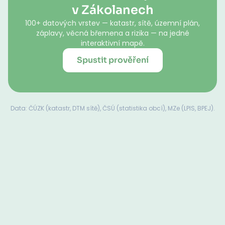
v Zákolanech
100+ datových vrstev — katastr, sítě, územní plán,
záplavy, věcná břemena a rizika — na jedné
interaktivní mapě.
Spustit prověření
Data: ČÚZK (katastr, DTM sítě), ČSÚ (statistika obcí), MZe (LPIS, BPEJ).