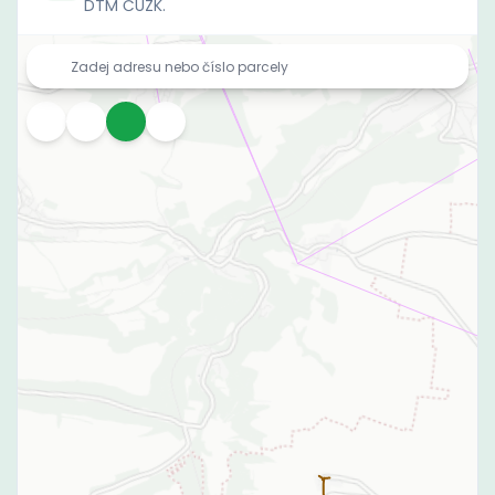
DTM ČÚZK.