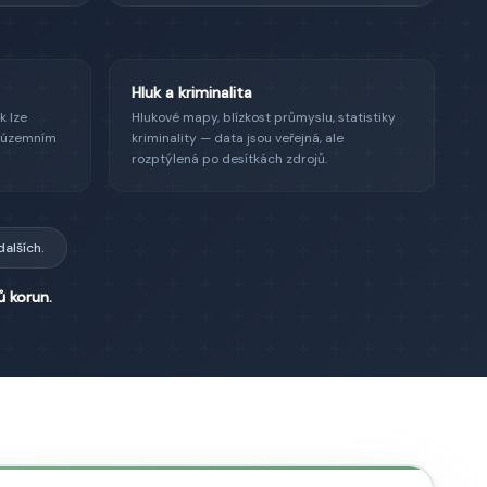
Hluk a kriminalita
k lze
Hlukové mapy, blízkost průmyslu, statistiky
m územním
kriminality — data jsou veřejná, ale
rozptýlená po desítkách zdrojů.
alších.
ů korun.