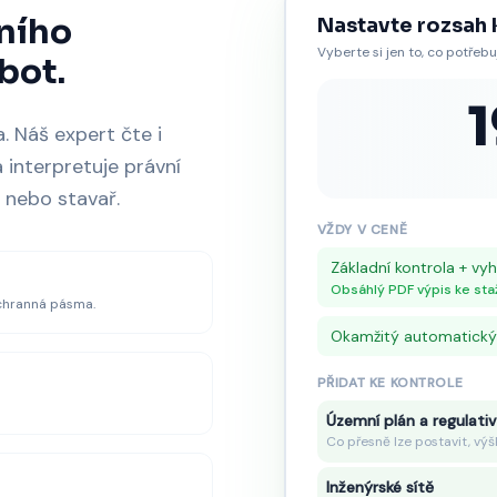
ního
Nastavte rozsah 
Vyberte si jen to, co potřebu
bot.
. Náš expert čte i
 interpretuje právní
 nebo stavař.
VŽDY V CENĚ
Základní kontrola + v
Obsáhlý PDF výpis ke sta
 ochranná pásma.
Okamžitý automatický
PŘIDAT KE KONTROLE
Územní plán a regulati
Co přesně lze postavit, výš
Inženýrské sítě