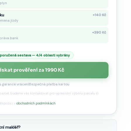
 plyn
ku
+140 Kč
emena jízdy
+390 Kč
 práva bank
poručená sestava —
4
/4 oblasti vybrány
ískat prověření za
1990
Kč
 garance vrácení
Bezpečná platba kartou
 parcel, budeme vás kontaktovat pro upřesnění výběru parcely či
dispozici v
obchodních podmínkách
tní makléř?