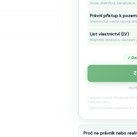
Voda, elektřina, kanalizace,
Právní přístup k pozem
Vlastnictví cesty, věcná bř
List vlastnictví (LV)
Majitelé, exekuce, zástavní
✓ Do
Z
100%
* pokud inzerát obsahuje více
navýšení ceny
* přesný rozsah prověření je k 
Proč ne právník nebo reali