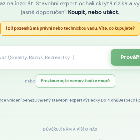
az na inzerát. Stavební expert odhalí skrytá rizika a v
jasné doporučení:
Koupit, nebo utéct.
1 z 3 pozemků má právní nebo technickou vadu. Víte, co kupujete?
Prověři
nebo
Prozkoumejte nemovitosti v mapě
nce vrácení peněz
Ověřený stavební expert
Výsledky
Do 4 dnů
Bezpečná p
DŮVĚŘUJÍ NÁM A PÍŠÍ O NÁS