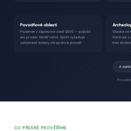
Povodňové oblasti
Archeolog
Pozemek v záplavové zóně Q100 — pojistit
Stavba se 
ani prodat téměř nelze. Zjistit vyžaduje
Kontrola v
zdlouhavé dotazy na správce povodí.
bez zkušen
A dalš
Prověř
CO PŘESNĚ PROVĚŘÍME