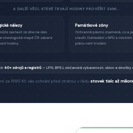
A DALŠÍ VĚCI, KTERÉ TRVAJÍ HODINY PROVĚŘIT SAMI…
ické nálezy
Památkové zóny
může zastavit ze dne na den.
Ochranné pásmo znamená, co a ja
 archeologické mapě ČR zabere
stavět. Dohledání v NPÚ a místní
ostí hodiny.
plánu není triviální.
ích
40+ zdrojů a registrů
— LPIS, BPEJ, občanská vybavenost, sklon a desítky d
ení za
1990
Kč vás ochrání před ztrátou v řádu
stovek tisíc až milion