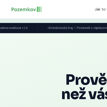
Jak to 
 LV
Středočeský kraj — Pozemek v záplavové zóně
Prově
než vá