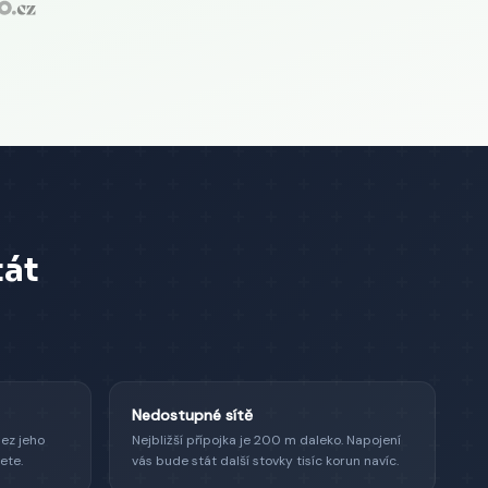
tát
Nedostupné sítě
Bez jeho
Nejbližší přípojka je 200 m daleko. Napojení
ete.
vás bude stát další stovky tisíc korun navíc.