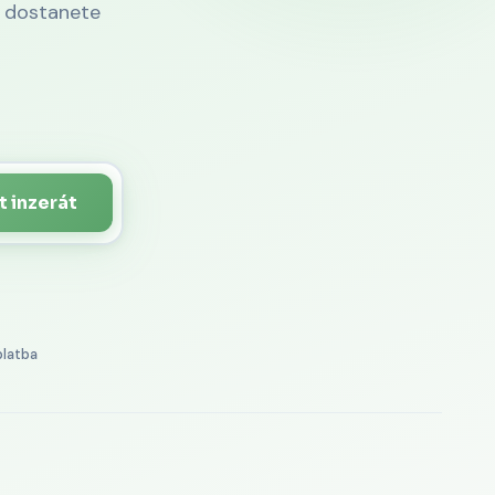
y dostanete
t inzerát
latba