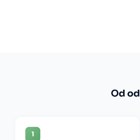
Od od
1