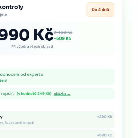
kontroly
Do 4 dnů
jete.
1990
Kč
2 499 Kč
−
509
Kč
Při výběru všech oblastí
yhodnocení od experta
žení
 report
(v hodnotě 249 Kč)
ukázka →
vy
+290 Kč
ky, % zastavitelnosti
+390 Kč