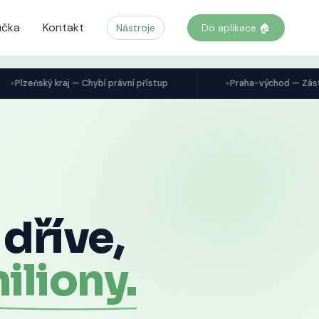
učka
Kontakt
Nástroje
Do aplikace 🏠
j — Chybí právní přístup
Praha-východ — Zástavní právo bank
dříve,
iliony.