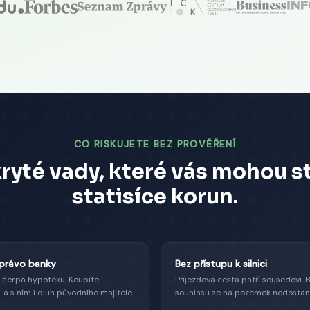
CO RISKUJETE BEZ PROVĚŘENÍ
ryté vady, které vás mohou s
statisíce korun.
 právo banky
Bez přístupu k silnici
í čerpá hypotéku. Koupíte
Příjezdová cesta patří sousedovi. 
a s ním i dluh původního majitele.
souhlasu se na pozemek nedostan