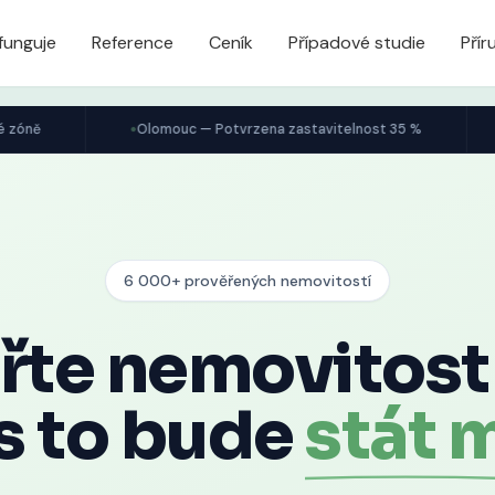
funguje
Reference
Ceník
Případové studie
Přír
Olomouc — Potvrzena zastavitelnost 35 %
Plzeňský kra
6 000+ prověřených nemovitostí
řte nemovitost 
s to bude
stát m